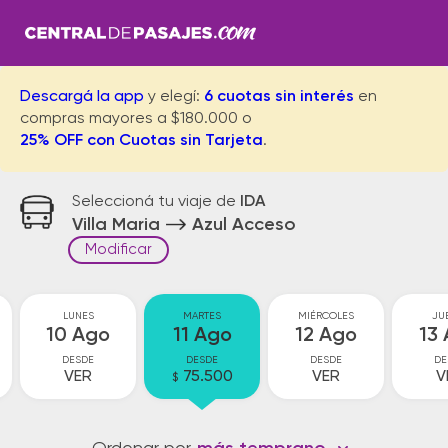
Descargá la app
y elegí:
6 cuotas sin interés
en
compras mayores a $180.000 o
25% OFF con Cuotas sin Tarjeta
.
Seleccioná tu viaje de
IDA
Villa Maria
Azul Acceso
Modificar
LUNES
MARTES
MIÉRCOLES
JU
10 Ago
11 Ago
12 Ago
13
DESDE
DESDE
DESDE
DE
VER
75.500
VER
V
$