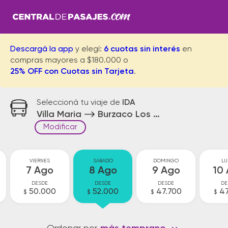
Descargá la app
y elegí:
6 cuotas sin interés
en
compras mayores a $180.000 o
25% OFF con Cuotas sin Tarjeta
.
Seleccioná tu viaje de
IDA
Villa Maria
Burzaco Los Pinos
Modificar
VIERNES
SABADO
DOMINGO
LU
7 Ago
8 Ago
9 Ago
10
DESDE
DESDE
DESDE
DE
50.000
52.000
47.700
47
$
$
$
$