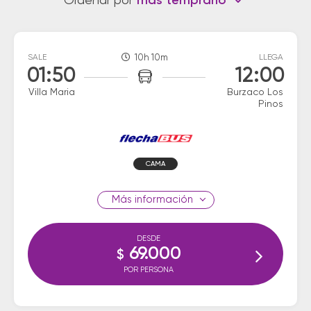
Ordenar por
más temprano
SALE
10h 10m
LLEGA
01:50
12:00
Villa Maria
Burzaco Los
Pinos
CAMA
información
DESDE
69.000
$
POR PERSONA