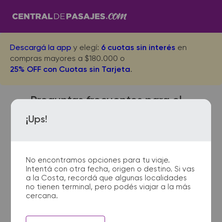
Descargá la app
y elegí:
6 cuotas sin interés
en
compras mayores a $180.000 o
25% OFF con Cuotas sin Tarjeta
.
Preguntas frecuentes para el
viaje desde Villa Maria a
¡Ups!
Capitan Sarmiento
No encontramos opciones para tu viaje.
Intentá con otra fecha, origen o destino. Si vas
¿Dónde quedan las
a la Costa, recordá que algunas localidades
no tienen terminal, pero podés viajar a la más
terminales de micro de Villa
cercana.
Maria a Capitan Sarmiento?