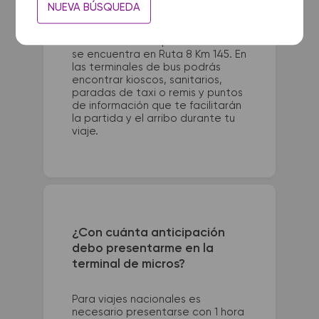
La terminal de ómnibus de Villa
NUEVA BÚSQUEDA
Maria queda ubicada en Marcelo
T. de Alvear 681. La terminal de
colectivos de Capitan Sarmiento
se encuentra en Ruta 8 Km 145. En
las terminales de bus podrás
encontrar kioscos, sanitarios,
paradas de taxi o remis y puntos
de información que te facilitarán
la partida y el arribo durante tu
viaje.
¿Con cuánta anticipación
debo presentarme en la
terminal de micros?
Para viajes nacionales es
necesario presentarse con 1 hora