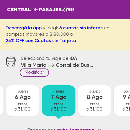
Descargá la app
y elegí:
6 cuotas sin interés
en
compras mayores a $180.000 o
25% OFF con Cuotas sin Tarjeta
.
Seleccioná tu viaje de
IDA
Villa Maria
Corral de Bustos
Modificar
JUEVES
VIERNES
SABADO
DOM
6 Ago
7 Ago
8 Ago
9 
DESDE
DESDE
DESDE
DE
31.100
31.100
31.100
3
$
$
$
$