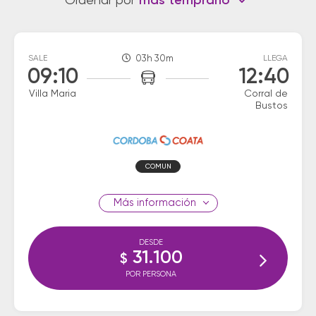
Ordenar por
más temprano
SALE
03h 30m
LLEGA
09:10
12:40
Villa Maria
Corral de
Bustos
COMUN
información
DESDE
31.100
$
POR PERSONA