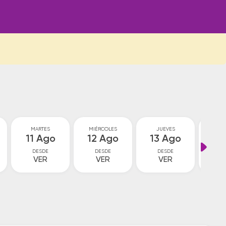
MARTES
MIÉRCOLES
JUEVES
VI
11 Ago
12 Ago
13 Ago
14
DESDE
DESDE
DESDE
D
VER
VER
VER
V