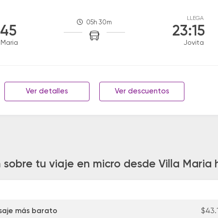
LLEGA
05h 30m
:45
23:15
a Maria
Jovita
Ver detalles
Ver descuentos
 sobre tu viaje en micro desde Villa Maria 
saje más barato
$43.