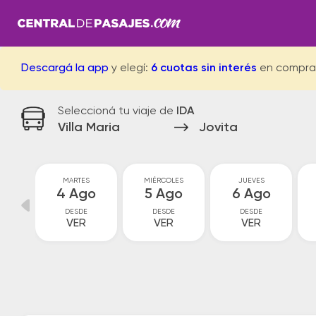
Descargá la app
y elegí:
6 cuotas sin interés
en compra
Seleccioná tu viaje de
IDA
Villa Maria
Jovita
MARTES
MIÉRCOLES
JUEVES
go
4 Ago
5 Ago
6 Ago
DESDE
DESDE
DESDE
VER
VER
VER