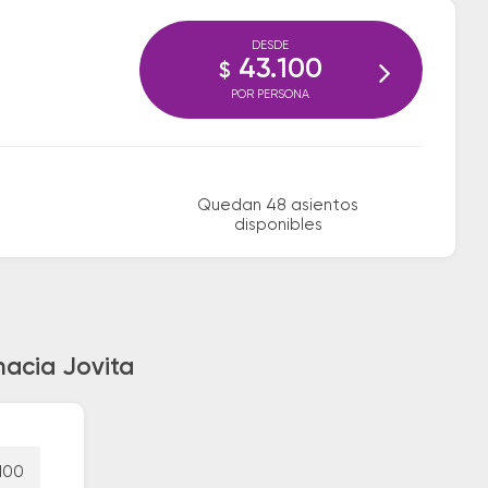
DESDE
43.100
$
POR PERSONA
Quedan 48 asientos
disponibles
hacia Jovita
100