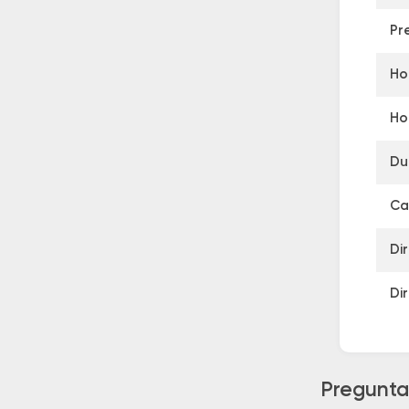
Pr
Ho
Ho
Du
Ca
Di
Di
Preguntas