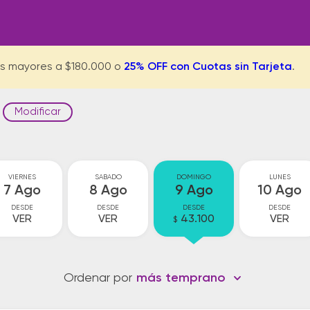
s mayores a $180.000 o
25% OFF con Cuotas sin Tarjeta
.
Modificar
VIERNES
SABADO
DOMINGO
LUNES
7 Ago
8 Ago
9 Ago
10 Ago
DESDE
DESDE
DESDE
DESDE
VER
VER
43.100
VER
$
Ordenar por
más temprano