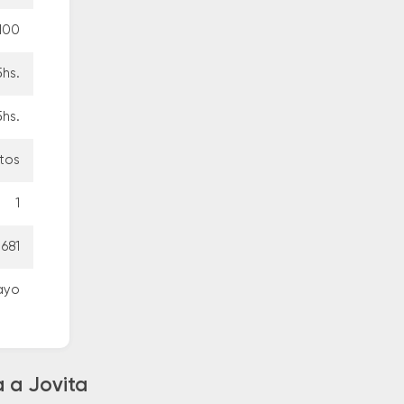
100
5hs.
5hs.
tos
1
681
ayo
a a Jovita