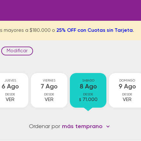
s mayores a $180.000 o
25% OFF con Cuotas sin Tarjeta
.
Modificar
JUEVES
VIERNES
SABADO
DOMINGO
6 Ago
7 Ago
8 Ago
9 Ago
DESDE
DESDE
DESDE
DESDE
VER
VER
71.000
VER
$
Ordenar por
más temprano