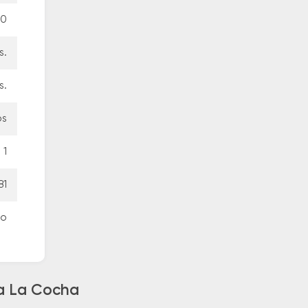
00
s.
s.
os
1
81
no
 a La Cocha