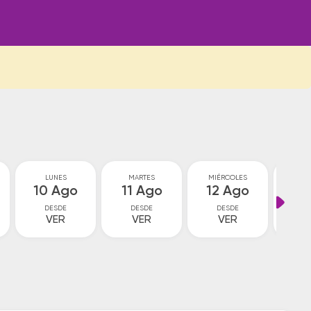
LUNES
MARTES
MIÉRCOLES
JU
10 Ago
11 Ago
12 Ago
13
DESDE
DESDE
DESDE
D
VER
VER
VER
V