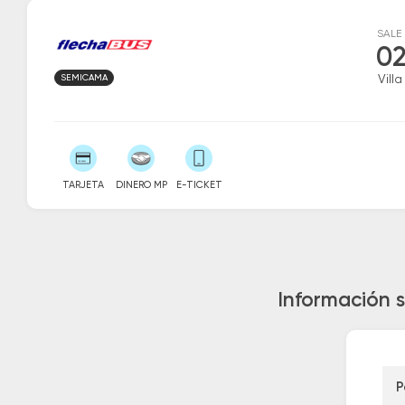
SALE
02
SEMICAMA
Vill
TARJETA
DINERO MP
E-TICKET
Información s
P