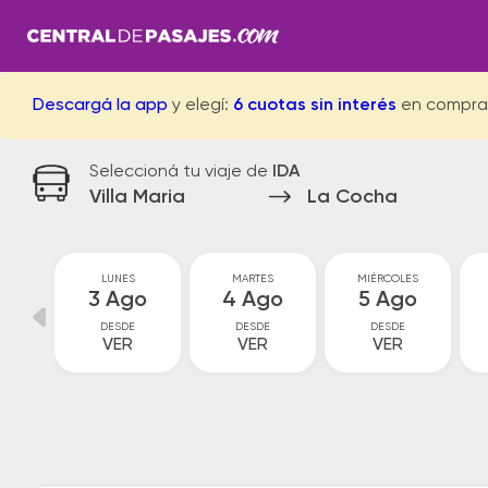
Descargá la app
y elegí:
6 cuotas sin interés
en compra
Seleccioná tu viaje de
IDA
Villa Maria
La Cocha
GO
LUNES
MARTES
MIÉRCOLES
go
3 Ago
4 Ago
5 Ago
DESDE
DESDE
DESDE
VER
VER
VER