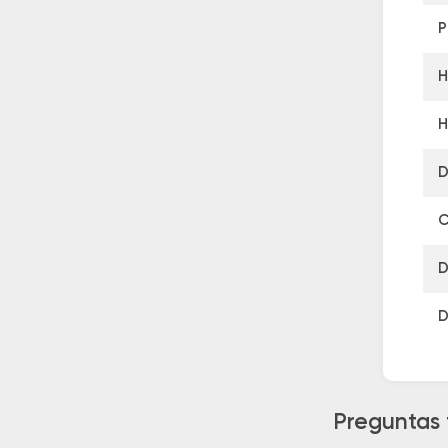
P
H
H
D
C
D
D
Preguntas 