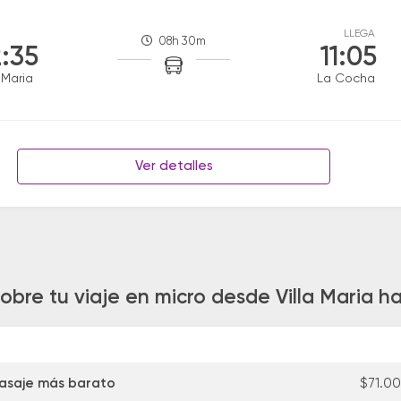
LLEGA
08h 30m
:35
11:05
a Maria
La Cocha
Ver detalles
obre tu viaje en micro desde Villa Maria 
asaje más barato
$71.0