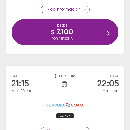
información
DESDE
7.100
$
POR PERSONA
SALE
00h 50m
LLEGA
21:15
22:05
Villa Maria
Morrison
COMUN