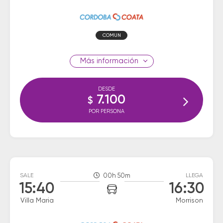
COMUN
información
DESDE
7.100
$
POR PERSONA
SALE
00h 50m
LLEGA
15:40
16:30
Villa Maria
Morrison