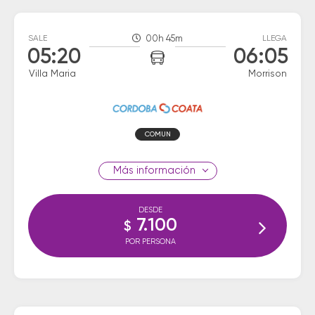
SALE
00h 45m
LLEGA
05:20
06:05
Villa Maria
Morrison
COMUN
información
DESDE
7.100
$
POR PERSONA