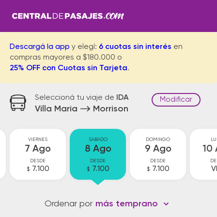
Descargá la app
y elegí:
6 cuotas sin interés
en
compras mayores a $180.000 o
25% OFF con Cuotas sin Tarjeta
.
Seleccioná tu viaje de
IDA
Modificar
Villa Maria
Morrison
VIERNES
SABADO
DOMINGO
LU
7 Ago
8 Ago
9 Ago
10
DESDE
DESDE
DESDE
DE
7.100
7.100
7.100
V
$
$
$
Ordenar por
más temprano