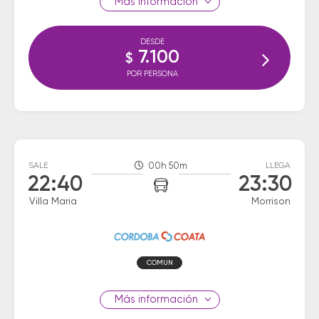
información
DESDE
7.100
$
POR PERSONA
SALE
00h 50m
LLEGA
22:40
23:30
Villa Maria
Morrison
COMUN
información