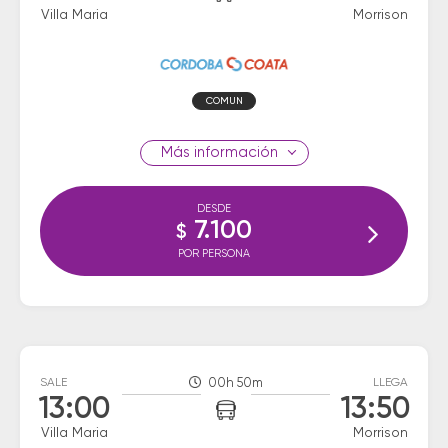
Villa Maria
Morrison
COMUN
información
DESDE
7.100
$
POR PERSONA
SALE
00h 50m
LLEGA
13:00
13:50
Villa Maria
Morrison