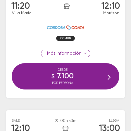
11:20
12:10
Villa Maria
Morrison
COMUN
información
DESDE
7.100
$
POR PERSONA
SALE
00h 50m
LLEGA
12:10
13:00