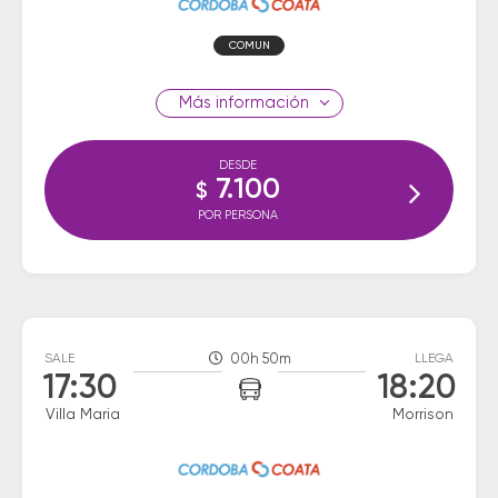
COMUN
información
DESDE
7.100
$
POR PERSONA
SALE
00h 50m
LLEGA
17:30
18:20
Villa Maria
Morrison