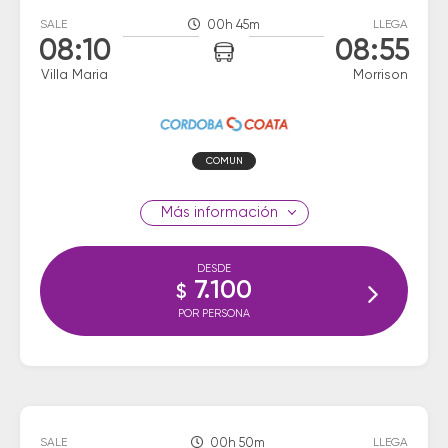
SALE
00h 45m
LLEGA
08:10
08:55
Villa Maria
Morrison
COMUN
información
DESDE
7.100
$
POR PERSONA
SALE
00h 50m
LLEGA