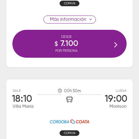
COMUN
información
DESDE
7.100
$
POR PERSONA
SALE
00h 50m
LLEGA
18:10
19:00
Villa Maria
Morrison
COMUN