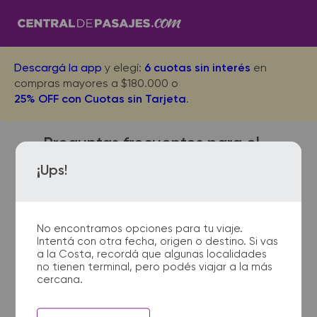
Descargá la app
y elegí:
6 cuotas sin interés
en
compras mayores a $180.000 o
25% OFF con Cuotas sin Tarjeta
.
Preguntas frecuentes para el
viaje desde Villa Maria a
¡Ups!
Ordoñez
No encontramos opciones para tu viaje.
Intentá con otra fecha, origen o destino. Si vas
¿Con cuánta anticipación
a la Costa, recordá que algunas localidades
no tienen terminal, pero podés viajar a la más
debo presentarme en la
cercana.
terminal de micros?