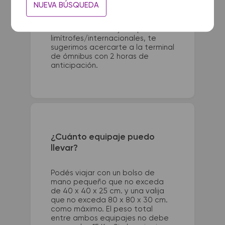
Para viajes nacionales es
NUEVA BÚSQUEDA
necesario presentarse con 1 hora
de anticipación a la salida del
colectivo. Para viajes a países
limítrofes/internacionales, te
sugerimos acercarte a la terminal
de ómnibus con 2 horas de
anticipación.
¿Cuánto equipaje puedo
llevar?
Podés viajar con un bolso de
mano pequeño que no exceda
de 40 x 40 x 25 cm. y una valija
que no exceda 80 x 80 x 30 cm.
como máximo. El peso total
entre ambos equipajes no debe