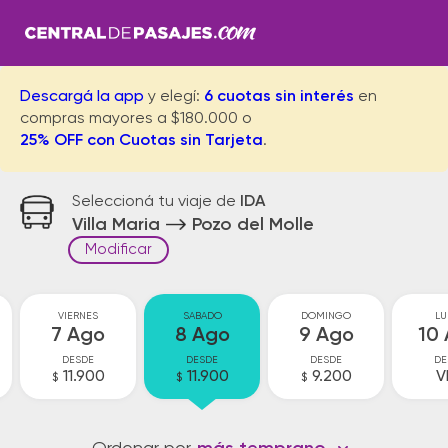
Descargá la app
y elegí:
6 cuotas sin interés
en
compras mayores a $180.000 o
25% OFF con Cuotas sin Tarjeta
.
Seleccioná tu viaje de
IDA
Villa Maria
Pozo del Molle
Modificar
VIERNES
SABADO
DOMINGO
LU
7 Ago
8 Ago
9 Ago
10
DESDE
DESDE
DESDE
DE
11.900
11.900
9.200
V
$
$
$