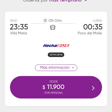
Ordenar por
más temprano
SALE
01h 00m
LLEGA
23:35
00:35
Villa Maria
Pozo del Molle
SEMICAMA
información
DESDE
11.900
$
POR PERSONA