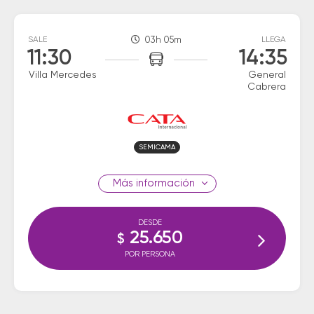
SALE
03h 05m
LLEGA
11:30
14:35
Villa Mercedes
General
Cabrera
SEMICAMA
información
DESDE
25.650
$
POR PERSONA