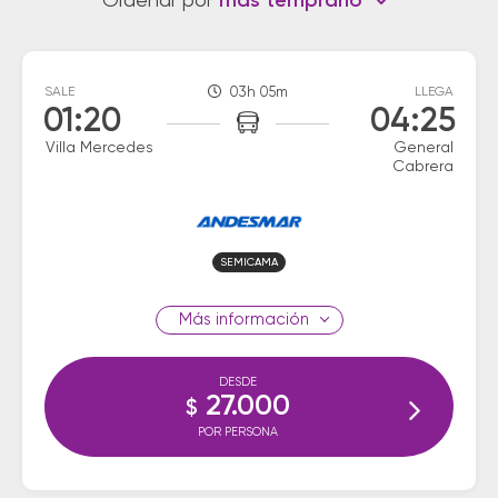
Ordenar por
más temprano
SALE
03h 05m
LLEGA
01:20
04:25
Villa Mercedes
General
Cabrera
SEMICAMA
información
DESDE
27.000
$
POR PERSONA