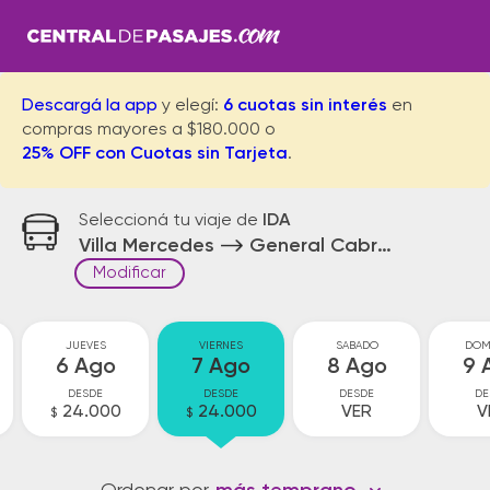
Descargá la app
y elegí:
6 cuotas sin interés
en
compras mayores a $180.000 o
25% OFF con Cuotas sin Tarjeta
.
Seleccioná tu viaje de
IDA
Villa Mercedes
General Cabrera
Modificar
JUEVES
VIERNES
SABADO
DOM
6 Ago
7 Ago
8 Ago
9 
DESDE
DESDE
DESDE
DE
24.000
24.000
VER
V
$
$