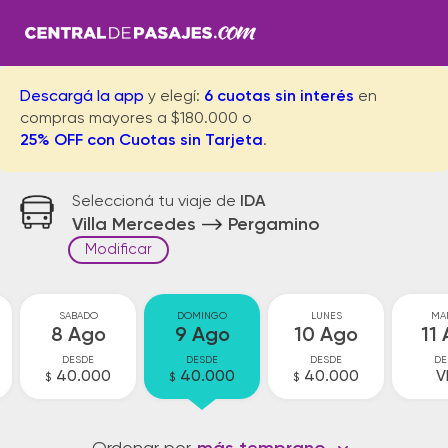
Descargá la app
y elegí:
6 cuotas sin interés
en
compras mayores a $180.000 o
25% OFF con Cuotas sin Tarjeta
.
Seleccioná tu viaje de
IDA
Villa Mercedes
Pergamino
Modificar
SABADO
DOMINGO
LUNES
MA
8 Ago
9 Ago
10 Ago
11
DESDE
DESDE
DESDE
DE
40.000
40.000
40.000
V
$
$
$