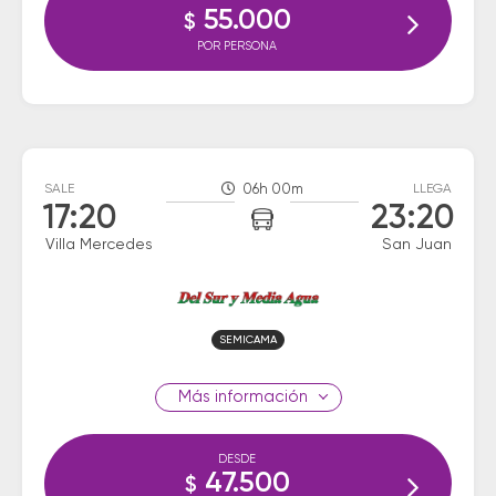
55.000
$
POR PERSONA
SALE
06h 00m
LLEGA
17:20
23:20
Villa Mercedes
San Juan
SEMICAMA
información
DESDE
47.500
$