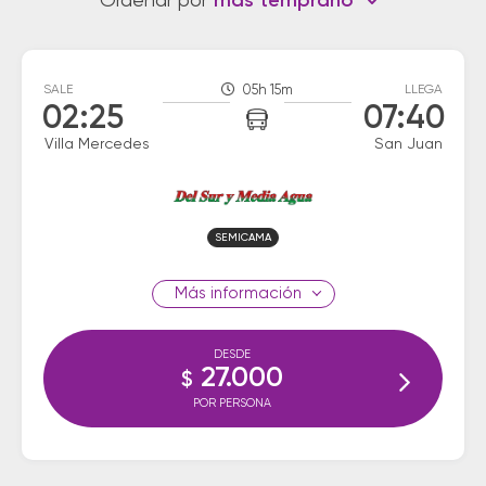
Ordenar por
más temprano
SALE
05h 15m
LLEGA
02:25
07:40
Villa Mercedes
San Juan
SEMICAMA
información
DESDE
27.000
$
POR PERSONA