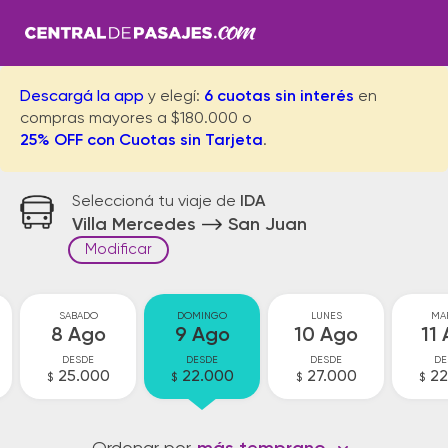
Descargá la app
y elegí:
6 cuotas sin interés
en
compras mayores a $180.000 o
25% OFF con Cuotas sin Tarjeta
.
Seleccioná tu viaje de
IDA
Villa Mercedes
San Juan
Modificar
SABADO
DOMINGO
LUNES
MA
8 Ago
9 Ago
10 Ago
11
DESDE
DESDE
DESDE
DE
25.000
22.000
27.000
22
$
$
$
$