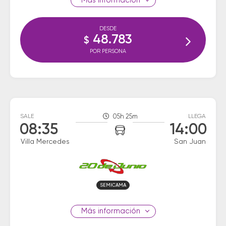
información
DESDE
48.783
$
POR PERSONA
SALE
05h 25m
LLEGA
08:35
14:00
Villa Mercedes
San Juan
SEMICAMA
información