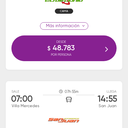
CAMA
información
DESDE
48.783
$
POR PERSONA
SALE
07h 55m
LLEGA
07:00
14:55
Villa Mercedes
San Juan