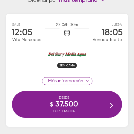
Ordenar por
más temprano
SALE
06h 00m
LLEGA
12:05
18:05
Villa Mercedes
Venado Tuerto
SEMICAMA
información
DESDE
37.500
$
POR PERSONA