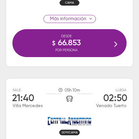
CAMA
información
DESDE
66.853
$
POR PERSONA
SALE
05h 10m
LLEGA
21:40
02:50
Villa Mercedes
Venado Tuerto
SEMICAMA