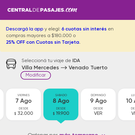
Descargá la app
y elegí:
6 cuotas sin interés
en
compras mayores a $180.000 o
25% OFF con Cuotas sin Tarjeta
.
Seleccioná tu viaje de
IDA
Villa Mercedes
Venado Tuerto
Modificar
VIERNES
SABADO
DOMINGO
LU
7 Ago
8 Ago
9 Ago
10
DESDE
DESDE
DESDE
DE
32.000
19.900
VER
V
$
$