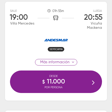
SALE
01h 55m
LLEGA
19:00
20:55
Villa Mercedes
Vicuña
Mackena
SEMICAMA
información
DESDE
11.000
$
POR PERSONA