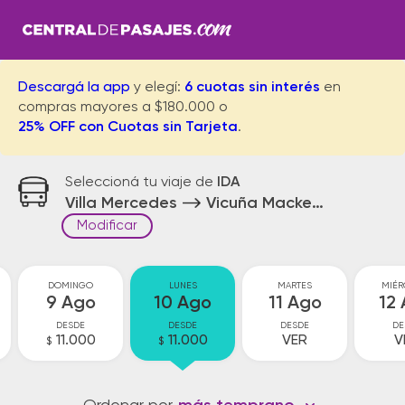
Descargá la app
y elegí:
6 cuotas sin interés
en
compras mayores a $180.000 o
25% OFF con Cuotas sin Tarjeta
.
Seleccioná tu viaje de
IDA
Villa Mercedes
Vicuña Mackena
Modificar
DOMINGO
LUNES
MARTES
MIÉR
9 Ago
10 Ago
11 Ago
12
DESDE
DESDE
DESDE
DE
11.000
11.000
VER
V
$
$