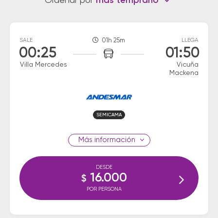
Ordenar por
más temprano
SALE
01h 25m
LLEGA
00:25
01:50
Villa Mercedes
Vicuña
Mackena
SEMICAMA
información
DESDE
16.000
$
POR PERSONA