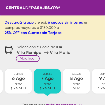
Descargá la app
y elegí:
6 cuotas sin interés
en
compras mayores a $180.000 o
25% OFF con Cuotas sin Tarjeta
.
Seleccioná tu viaje de
IDA
Villa Rumipal
Villa Maria
Modificar
JUEVES
VIERNES
SABADO
DOM
6 Ago
7 Ago
8 Ago
9 
DESDE
DESDE
DESDE
DE
24.500
24.500
VER
24
$
$
$