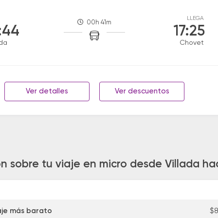
LLEGA
00h 41m
:44
17:25
ada
Chovet
Ver detalles
Ver descuentos
n sobre tu viaje en micro desde Villada h
aje más barato
$8