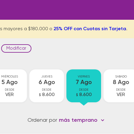
s mayores a $180.000 o
25% OFF con Cuotas sin Tarjeta
.
Modificar
MIÉRCOLES
JUEVES
VIERNES
SABADO
5 Ago
6 Ago
7 Ago
8 Ago
DESDE
DESDE
DESDE
DESDE
VER
8.600
8.600
VER
$
$
Ordenar por
más temprano