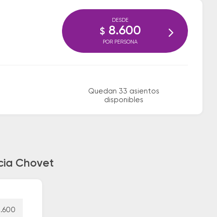
DESDE
8.600
$
POR PERSONA
Quedan 33 asientos
disponibles
acia Chovet
.600