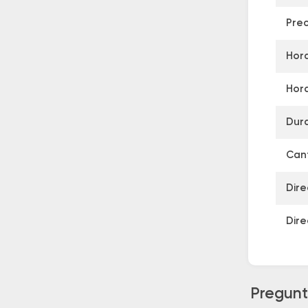
Prec
Hora
Hora
Dura
Cant
Dire
Dire
Pregunt