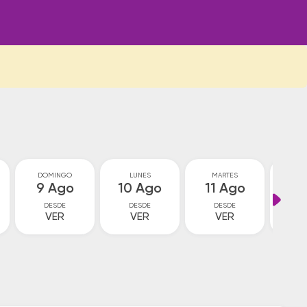
DOMINGO
LUNES
MARTES
MIÉ
9 Ago
10 Ago
11 Ago
12
DESDE
DESDE
DESDE
D
VER
VER
VER
V