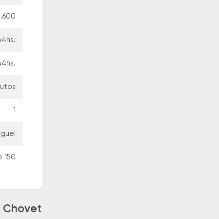
.600
44hs.
44hs.
nutos
1
iguel
e 150
a Chovet