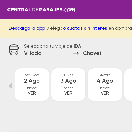
Descargá la app
y elegí:
6 cuotas sin interés
en compra
Seleccioná tu viaje de
IDA
Villada
Chovet
O
DOMINGO
LUNES
MARTES
o
2 Ago
3 Ago
4 Ago
DESDE
DESDE
DESDE
VER
VER
VER