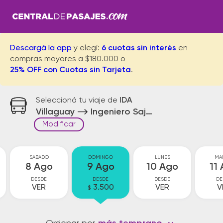
Descargá la app
y elegí:
6 cuotas sin interés
en
compras mayores a $180.000 o
25% OFF con Cuotas sin Tarjeta
.
Seleccioná tu viaje de
IDA
Villaguay
Ingeniero Sajaroff
Modificar
SABADO
DOMINGO
LUNES
MA
8 Ago
9 Ago
10 Ago
11
DESDE
DESDE
DESDE
DE
VER
3.500
VER
V
$