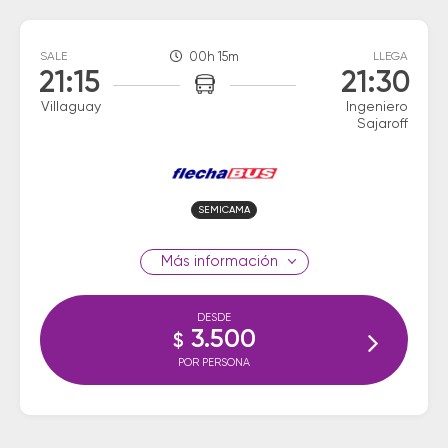
SALE
00h 15m
LLEGA
21:15
21:30
Villaguay
Ingeniero
Sajaroff
SEMICAMA
información
DESDE
3.500
$
POR PERSONA