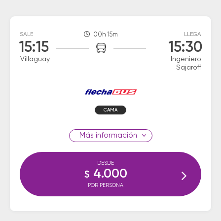
SALE
00h 15m
LLEGA
15:15
15:30
Villaguay
Ingeniero
Sajaroff
CAMA
información
DESDE
4.000
$
POR PERSONA