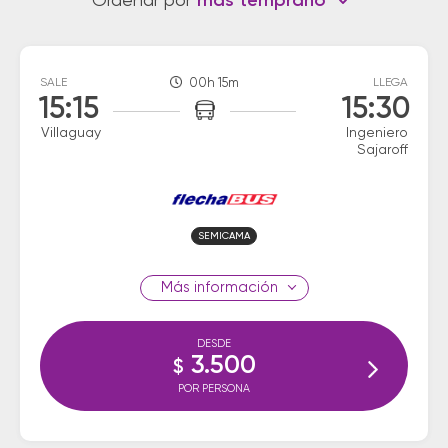
Ordenar por
más temprano
SALE
00h 15m
LLEGA
15:15
15:30
Villaguay
Ingeniero
Sajaroff
SEMICAMA
información
DESDE
3.500
$
POR PERSONA