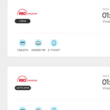
SALE
01
CAMA
Vira
TARJETA
DINERO MP
E-TICKET
SALE
01
SEMICAMA
Vira