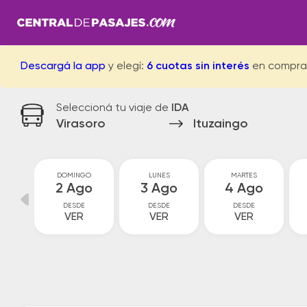
Descargá la app
y elegí:
6 cuotas sin interés
en compra
Seleccioná tu viaje de
IDA
Virasoro
Ituzaingo
O
DOMINGO
LUNES
MARTES
o
2 Ago
3 Ago
4 Ago
DESDE
DESDE
DESDE
VER
VER
VER