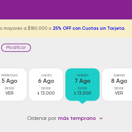
s mayores a $180.000 o
25% OFF con Cuotas sin Tarjeta
.
Modificar
MIÉRCOLES
JUEVES
VIERNES
SABADO
5 Ago
6 Ago
7 Ago
8 Ago
DESDE
DESDE
DESDE
DESDE
VER
13.000
13.000
VER
$
$
Ordenar por
más temprano