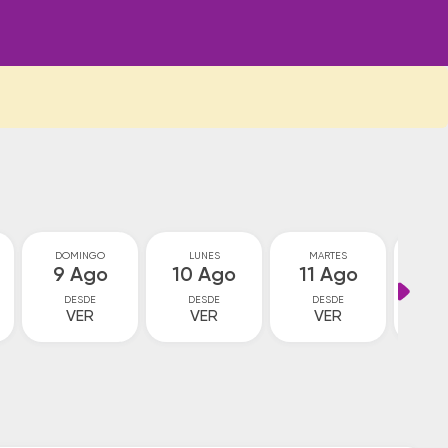
DOMINGO
LUNES
MARTES
MIÉ
9 Ago
10 Ago
11 Ago
12
DESDE
DESDE
DESDE
D
VER
VER
VER
V