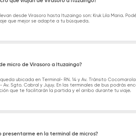
cro que viajan de Virasoro a Ituzaingo?
levan desde Virasoro hasta Ituzaingo son: Kruk Lila Maria. Po
asaje que mejor se adapte a tu búsqueda.
e micro de Virasoro a Ituzaingo?
 queda ubicada en Terminal- RN. 14 y Av. Tránsito Cocomarola
- Av. Sgto. Cabral y Jujuy. En las terminales de bus podrás enc
ión que te facilitarán la partida y el arribo durante tu viaje.
 presentarme en la terminal de micros?