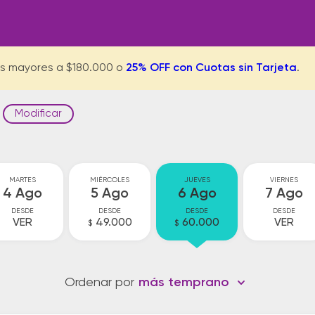
s mayores a $180.000 o
25% OFF con Cuotas sin Tarjeta
.
Modificar
MARTES
MIÉRCOLES
JUEVES
VIERNES
4 Ago
5 Ago
6 Ago
7 Ago
DESDE
DESDE
DESDE
DESDE
VER
49.000
60.000
VER
$
$
Ordenar por
más temprano