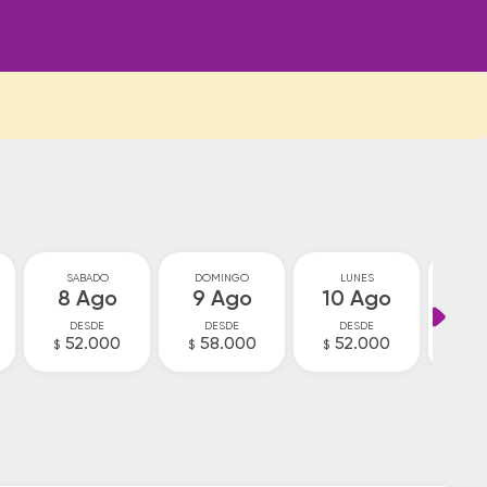
SABADO
DOMINGO
LUNES
MA
8 Ago
9 Ago
10 Ago
11
DESDE
DESDE
DESDE
D
52.000
58.000
52.000
4
$
$
$
$