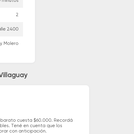
0 minutos
2
lle 2400
 y Molero
Villaguay
ás barato cuesta $60.000. Recordá
ibles. Tené en cuenta que los
prar con anticipación.