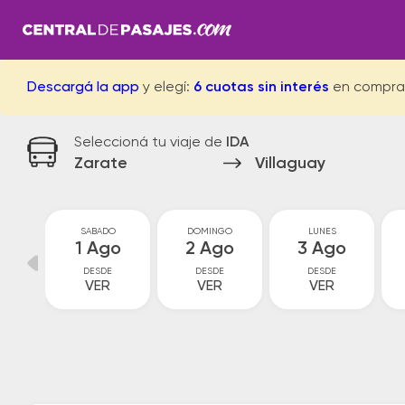
Descargá la app
y elegí:
6 cuotas sin interés
en compra
Seleccioná tu viaje de
IDA
Zarate
Villaguay
S
SABADO
DOMINGO
LUNES
ul
1 Ago
2 Ago
3 Ago
DESDE
DESDE
DESDE
VER
VER
VER