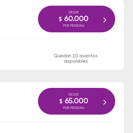
DESDE
60.000
$
POR PERSONA
Quedan 20 asientos
disponibles
DESDE
65.000
$
POR PERSONA