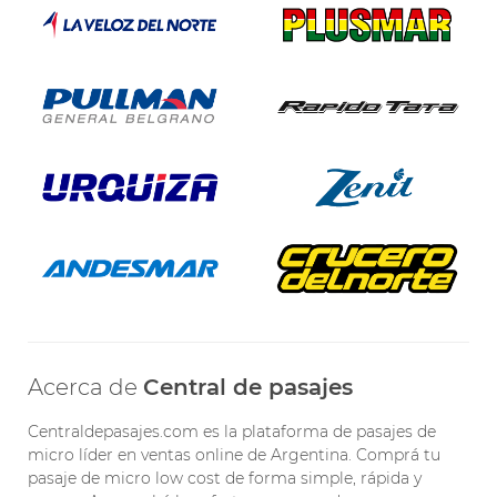
Acerca de
Central de pasajes
Centraldepasajes.com es la plataforma de pasajes de
micro líder en ventas online de Argentina. Comprá tu
pasaje de micro low cost de forma simple, rápida y