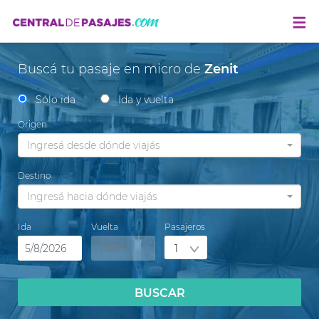
Buscá tu pasaje en micro de
Zenit
Sólo ida
Ida y vuelta
Origen
Ingresá desde dónde viajás
Destino
Ingresá hacia dónde viajás
Ida
Vuelta
Pasajeros
BUSCAR