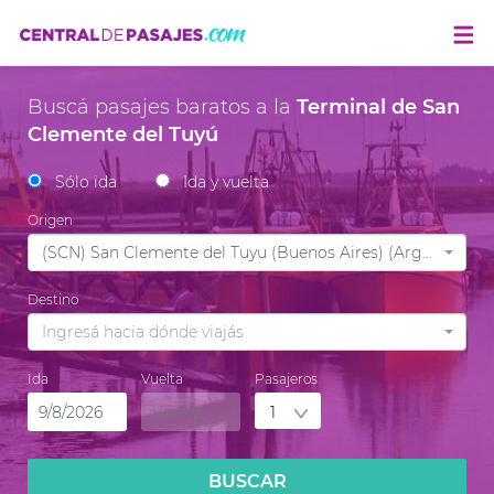
Buscá pasajes baratos a la
Terminal de San
Clemente del Tuyú
Sólo ida
Ida y vuelta
Origen
(SCN) San Clemente del Tuyu (Buenos Aires) (Argentina)
Destino
Ingresá hacia dónde viajás
Ida
Vuelta
Pasajeros
BUSCAR