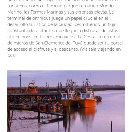
turísticos, como el famoso parque temático Mundo
Marino, las Termas Marinas y sus extensas playas. La
terminal de ómnibus juega un papel crucial en el
desarrollo turístico de la ciudad, permitiendo un flujo
constante de visitantes que llegan a disfrutar de estas
atracciones. En tu próximo viaje a La Costa, la terminal
de micros de San Clemente del Tuyú puede ser tu portal
de acceso al disfrute y al descanso. ¡Visitala viajando en
bus!